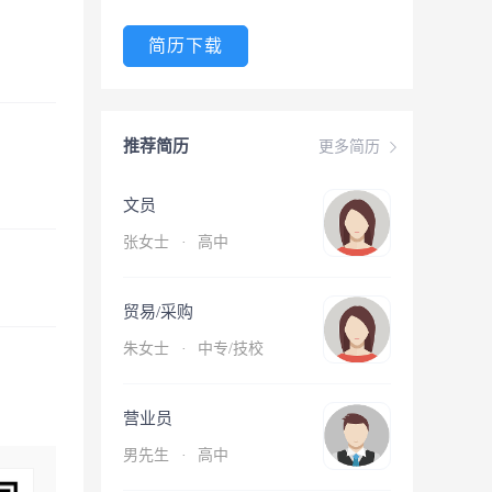
简历下载
推荐简历
更多简历
文员
张女士
·
高中
贸易/采购
朱女士
·
中专/技校
营业员
男先生
·
高中