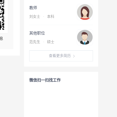
教师
刘女士
·
本科
其他职位
息
范先生
·
硕士
查看更多简历
微信扫一扫找工作