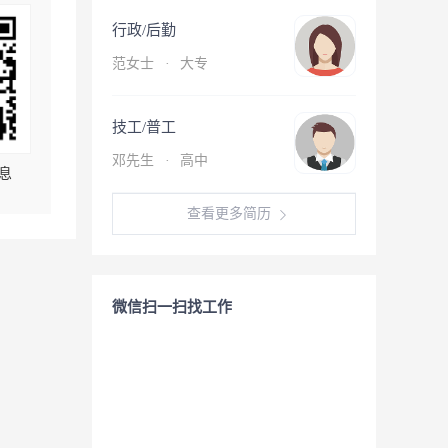
行政/后勤
范女士
·
大专
技工/普工
邓先生
·
高中
息
查看更多简历
微信扫一扫找工作